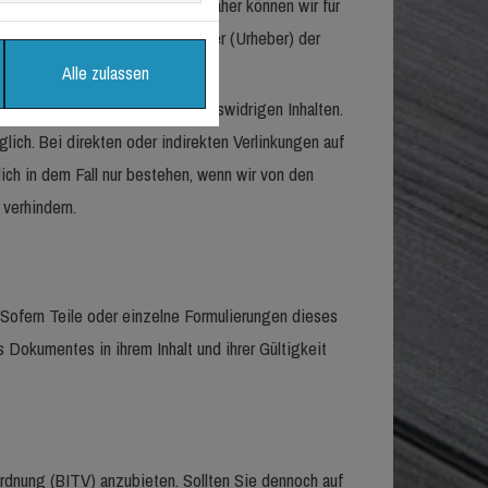
ten haben wir keinen Einfluss. Daher können wir für
 jeweilige Anbieter oder Betreiber (Urheber) der
Alle zulassen
 der Linksetzung frei von rechtswidrigen Inhalten.
lich. Bei direkten oder indirekten Verlinkungen auf
ich in dem Fall nur bestehen, wenn wir von den
 verhindern.
 Sofern Teile oder einzelne Formulierungen dieses
s Dokumentes in ihrem Inhalt und ihrer Gültigkeit
ordnung (BITV) anzubieten. Sollten Sie dennoch auf