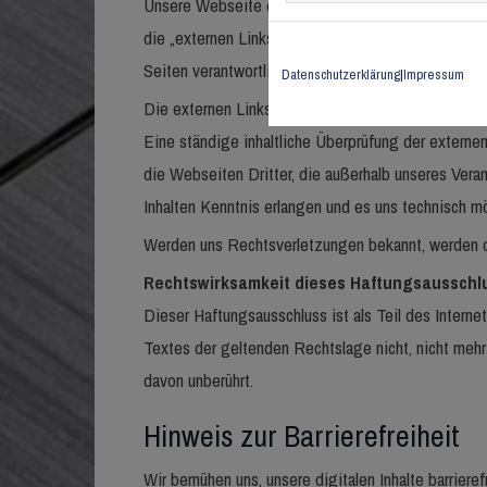
Unsere Webseite enthält Links auf externe Webseite
die „externen Links“ auch keine Gewähr auf Richtig
Seiten verantwortlich.
Datenschutzerklärung
|
Impressum
Die externen Links wurden zum Zeitpunkt der Links
Eine ständige inhaltliche Überprüfung der externen
die Webseiten Dritter, die außerhalb unseres Vera
Inhalten Kenntnis erlangen und es uns technisch mö
Werden uns Rechtsverletzungen bekannt, werden di
Rechtswirksamkeit dieses Haftungsausschl
Dieser Haftungsausschluss ist als Teil des Intern
Textes der geltenden Rechtslage nicht, nicht mehr 
davon unberührt.
Hinweis zur Barrierefreiheit
Wir bemühen uns, unsere digitalen Inhalte barrier