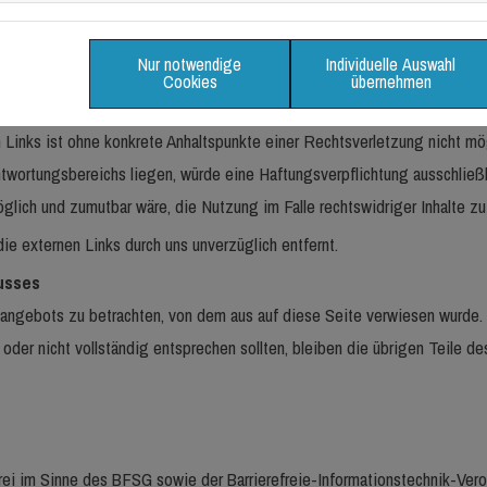
n Dritter. Auf die Inhalte dieser direkt oder indirekt verlinkten Websei
keit der Inhalte übernehmen. Für die Inhalte der externen Links sind die
Nur notwendige
Individuelle Auswahl
Cookies
übernehmen
etzung auf eventuelle Rechtsverstöße überprüft und waren im Zeitpunkt
 Links ist ohne konkrete Anhaltspunkte einer Rechtsverletzung nicht mög
ntwortungsbereichs liegen, würde eine Haftungsverpflichtung ausschließl
glich und zumutbar wäre, die Nutzung im Falle rechtswidriger Inhalte zu
e externen Links durch uns unverzüglich entfernt.
usses
etangebots zu betrachten, von dem aus auf diese Seite verwiesen wurde.
oder nicht vollständig entsprechen sollten, bleiben die übrigen Teile de
efrei im Sinne des BFSG sowie der Barrierefreie-Informationstechnik-Ver