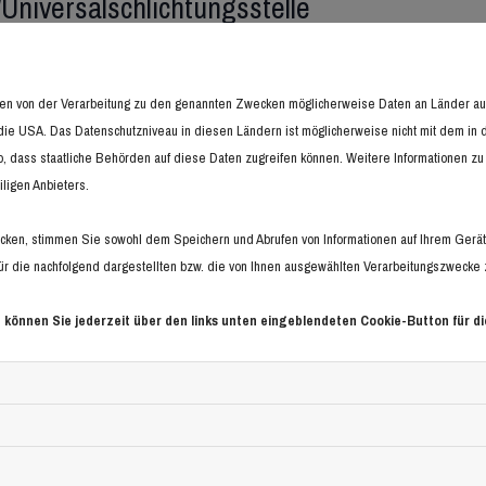
Universalschlichtungsstelle
 einer Verbraucherschlichtungsstelle teil.
hmen von der Verarbeitung zu den genannten Zwecken möglicherweise Daten an Länder 
in die USA. Das Datenschutzniveau in diesen Ländern ist möglicherweise nicht mit dem i
o, dass staatliche Behörden auf diese Daten zugreifen können. Weitere Informationen zu 
rößter Sorgfalt und nach bestem Gewissen erstellt. Für die Richtigkeit, Vo
ligen Anbieters.
er sind wir für eigene Inhalte auf diesen Seiten nach den allgemeinen G
ken, stimmen Sie sowohl dem Speichern und Abrufen von Informationen auf Ihrem Gerät
de Informationen zu überwachen oder nach Umständen zu forschen, die au
r die nachfolgend dargestellten bzw. die von Ihnen ausgewählten Verarbeitungszwecke zu 
 Nutzung von Informationen nach den allgemeinen Gesetzen bleiben hierv
em Zeitpunkt der Kenntniserlangung einer konkreten Rechtsverletzung m
 können Sie jederzeit über den links unten eingeblendeten Cookie-Button für di
züglich entfernen.
. Wir behalten uns ausdrücklich vor, Teile der Seiten oder das gesamte
zeitweise oder endgültig einzustellen.