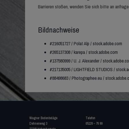
Barrieren stoßen, wenden Sie sich bitte an anfr
Bildnachweise
#216051727 / Polat Alp / stock.adobe.com
#265137308 / karepa / stock.adobe.com
#137580999 / U. J. Alexander / stock.adobe.c
#217135005 / LIGHTFIELD STUDIOS / stock.
#88498683 / Photographee.eu / stock.adobe
Wagner Bodenbeläge
Telefon
Dehnenweg 3
05128 – 76 99
31249 Hohenhameln