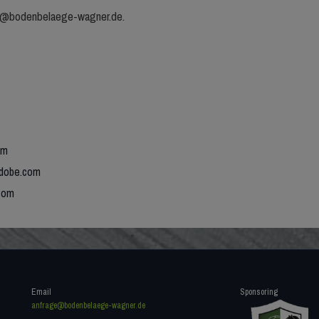
age@bodenbelaege-wagner.de.
om
adobe.com
.com
Email
Sponsoring
anfrage@bodenbelaege-wagner.de