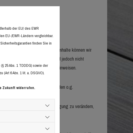
außerhalb der EU/ des EWR
n den EU-/EWR-Ländern vergleichbar.
Sicherheitsgarantien finden Sie in
llständigkeit und Aktualität der Inhalte können wir
esetzen verantwortlich. Wir sind jedoch nicht
 (§ 25 Abs. 1 TDDDG) sowie der
f eine rechtswidrige Tätigkeit hinweisen.
(Art 6 Abs. 1 lit. a. DSGVO).
on unberührt.
öglich. Bei Bekanntwerden von den o.g.
e Zukunft widerrufen.
 Angebot ohne gesonderte Ankündigung zu verändern,