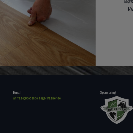
Wär
Vi
Email
Sponsoring
anfrage@bodenbelaege-wagner.de