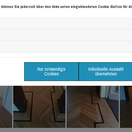
Bodenbeläge.
 können Sie jederzeit über den links unten eingeblendeten Cookie-Button für di
Referenzen
ein kleiner Überblick über unsere Arbeit
Nur notwendige
Individuelle Auswahl
Cookies
übernehmen