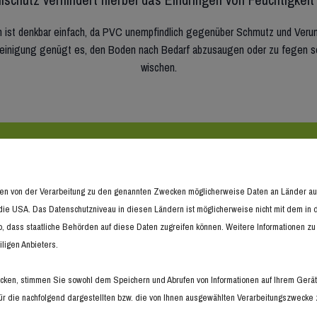
 ist denkbar einfach, da PVC unempfindlich gegenüber Schmutz und Verun
 Reinigung genügt es, den Boden nach Bedarf abzusaugen oder zu fegen s
wischen.
ndividuelle Designbeläge vom Expert
hmen von der Verarbeitung zu den genannten Zwecken möglicherweise Daten an Länder 
in die USA. Das Datenschutzniveau in diesen Ländern ist möglicherweise nicht mit dem i
ln bieten wir Ihnen zahlreiche Designs, die sich optimal in Ihre beste
o, dass staatliche Behörden auf diese Daten zugreifen können. Weitere Informationen zu 
lzdesigns über authentische Fliesen- und Steindesigns bis hin zu moderne
ligen Anbieters.
Gestaltungswünschen keine Grenzen gesetzt.
ken, stimmen Sie sowohl dem Speichern und Abrufen von Informationen auf Ihrem Gerät
wir Ihnen selbstverständlich gerne bei der Auswahl des richtigen Belags s
r die nachfolgend dargestellten bzw. die von Ihnen ausgewählten Verarbeitungszwecke zu 
fach an und vereinbaren Sie eine unverbindliche Beratung mit Ihrem Bode