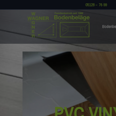
05128 – 76 99
Bodenbe
PVC VI