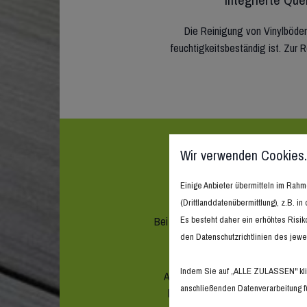
Die Reinigung von Vinylböden
feuchtigkeitsbeständig ist. Zur
Wir verwenden Cookies.
I
Einige Anbieter übermitteln im Ra
(Drittlanddatenübermittlung), z.B. 
Bei Wagner Bodenbeläge in Hohenhame
Es besteht daher ein erhöhtes Risik
lassen. Von rustikalen Ho
den Datenschutzrichtlinien des jewei
Indem Sie auf „ALLE ZULASSEN" klic
Als Experte für Bodenbeläge sind 
anschließenden Datenverarbeitung fü
behilflich. Sprechen Sie uns ein