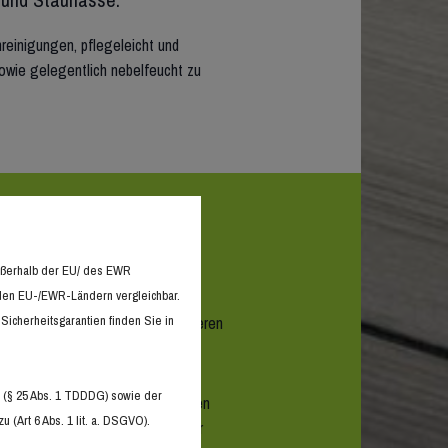
reinigungen, pflegeleicht und
owie gelegentlich nebelfeucht zu
en
außerhalb der EU/ des EWR
n den EU-/EWR-Ländern vergleichbar.
hende Wohnraumgestaltung integrieren
Sicherheitsgarantien finden Sie in
n Designbelägen sind Ihren
 (§ 25 Abs. 1 TDDDG) sowie der
owie beim professionellen Verlegen
(Art 6 Abs. 1 lit. a. DSGVO).
nexperten in Hohenhameln – Wagner