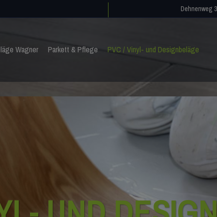
Dehnenweg 3
läge Wagner
Parkett & Pflege
PVC / Vinyl- und Designbeläge
NYL- UND DESIG